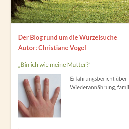
Der Blog rund um die Wurzelsuche
Autor:
Christiane Vogel
„Bin ich wie meine Mutter?“
Erfahrungsbericht über
Wiederannährung, famil