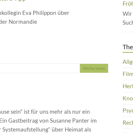
Frö
kollegin Eva Philippon über
Wir
 der Normandie
Suc
Th
All
r
Weiterlesen
Film
Her
Kn
Psy
se sein“ ist für uns mehr als nur ein
Ein Gastbeitrag von Susanne Panter im
Rec
 Systemaufstellung“ über Heimat als