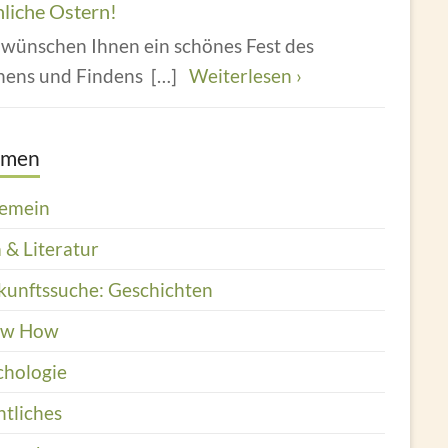
hliche Ostern!
 wünschen Ihnen ein schönes Fest des
hens und Findens
[…]
Weiterlesen ›
emen
gemein
 & Literatur
kunftssuche: Geschichten
ow How
chologie
htliches