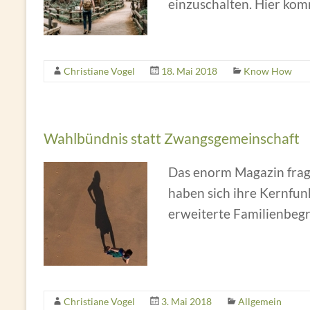
einzuschalten. Hier ko
Christiane Vogel
18. Mai 2018
Know How
Wahlbündnis statt Zwangsgemeinschaft
Das enorm Magazin fragt
haben sich ihre Kernfun
erweiterte Familienbegri
Christiane Vogel
3. Mai 2018
Allgemein