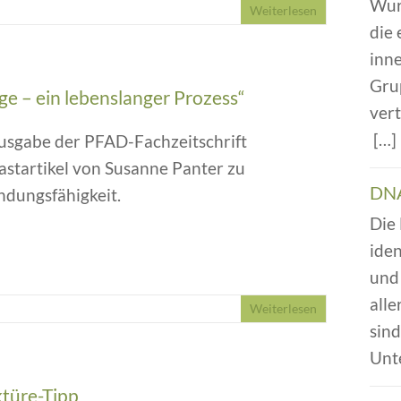
Wur
Weiterlesen
die
inn
Gru
ge – ein lebenslanger Prozess“
vert
[…
Ausgabe der PFAD-Fachzeitschrift
astartikel von Susanne Panter zu
DNA
ndungsfähigkeit.
Die
iden
und 
alle
Weiterlesen
sin
Unt
ktüre-Tipp