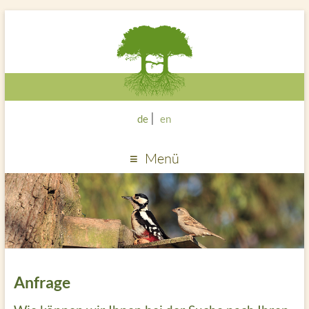
de
en
Menü
Anfrage