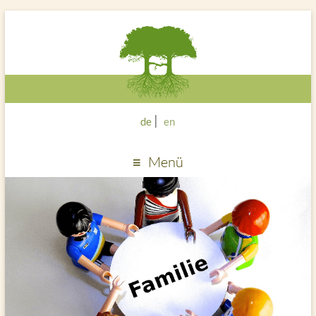
de
en
Menü