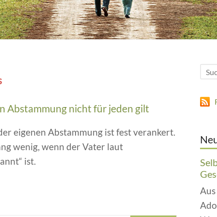
s
 Abstammung nicht für jeden gilt
der eigenen Abstammung ist fest verankert.
Neu
ang wenig, wenn der Vater laut
nnt“ ist.
Sel
Gesc
Aus
Ado