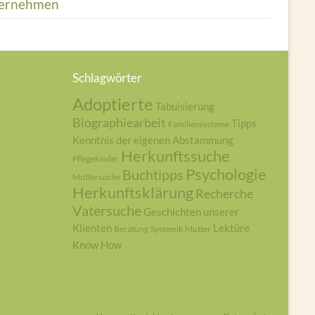
ernehmen
Schlagwörter
Adoptierte
Tabuisierung
Biographiearbeit
Tipps
Familiensysteme
Kenntnis der eigenen Abstammung
Herkunftssuche
Pflegekinder
Psychologie
Buchtipps
Muttersuche
Herkunftsklärung
Recherche
Vatersuche
Geschichten unserer
Klienten
Lektüre
Beratung
Systemik
Mutter
Know How