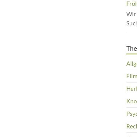
Frö
Wir
Suc
Th
All
Film
Her
Kn
Psy
Rec