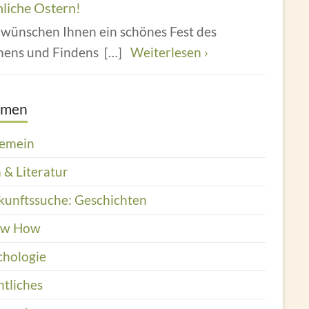
hliche Ostern!
 wünschen Ihnen ein schönes Fest des
hens und Findens
[…]
Weiterlesen ›
emen
gemein
 & Literatur
kunftssuche: Geschichten
ow How
chologie
htliches