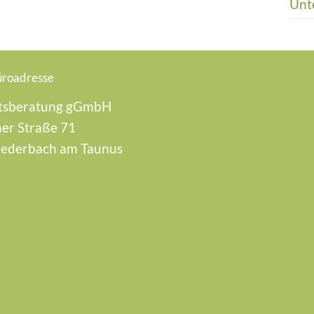
Unt
üroadresse
tsberatung gGmbH
er Straße 71
iederbach am Taunus