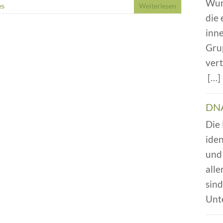
Wur
es
Weiterlesen
die
inn
Gru
vert
[…
DNA
Die
iden
und 
alle
sin
Unt