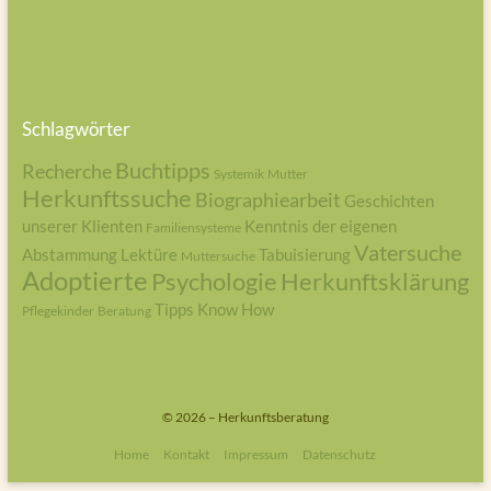
Schlagwörter
Buchtipps
Recherche
Systemik
Mutter
Herkunftssuche
Biographiearbeit
Geschichten
unserer Klienten
Kenntnis der eigenen
Familiensysteme
Vatersuche
Abstammung
Lektüre
Tabuisierung
Muttersuche
Adoptierte
Psychologie
Herkunftsklärung
Tipps
Know How
Pflegekinder
Beratung
© 2026 – Herkunftsberatung
Home
Kontakt
Impressum
Datenschutz