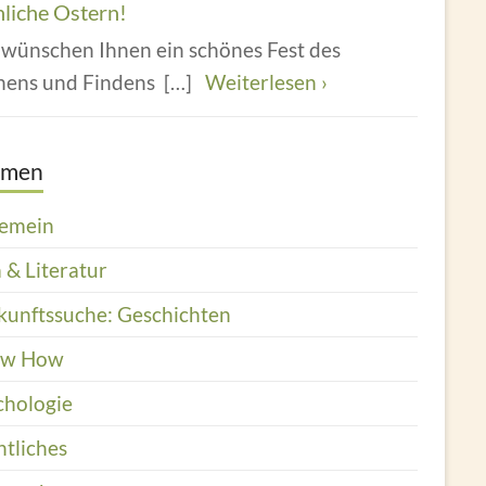
hliche Ostern!
 wünschen Ihnen ein schönes Fest des
hens und Findens
[…]
Weiterlesen ›
emen
gemein
 & Literatur
kunftssuche: Geschichten
ow How
chologie
htliches