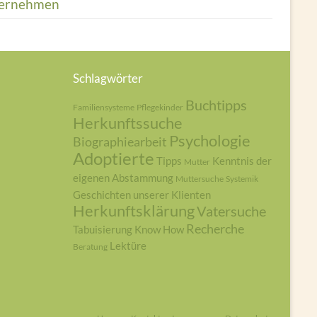
ernehmen
Schlagwörter
Buchtipps
Familiensysteme
Pflegekinder
Herkunftssuche
Psychologie
Biographiearbeit
Adoptierte
Tipps
Kenntnis der
Mutter
eigenen Abstammung
Muttersuche
Systemik
Geschichten unserer Klienten
Herkunftsklärung
Vatersuche
Recherche
Tabuisierung
Know How
Lektüre
Beratung