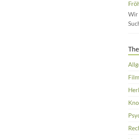
Frö
Wir
Suc
Th
All
Film
Her
Kn
Psy
Rec