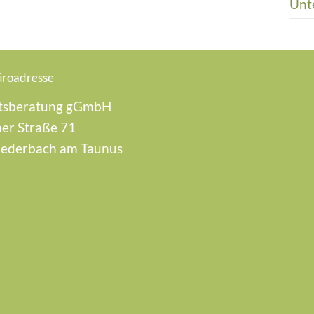
Unt
üroadresse
tsberatung gGmbH
er Straße 71
iederbach am Taunus