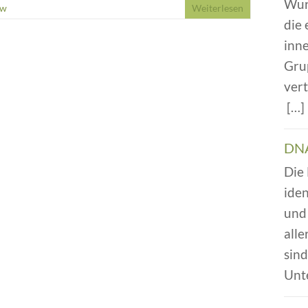
Wur
ow
Weiterlesen
die
inn
Gru
vert
[…
DNA
Die
iden
und 
alle
sin
Unt