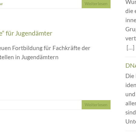
Wur
ow
Weiterlesen
die
inn
Gru
e“ für Jugendämter
vert
[…
euen Fortbildung für Fachkräfte der
tellen in Jugendämtern
DNA
Die
iden
und 
alle
Weiterlesen
sin
Unt