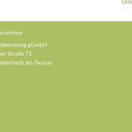
Unt
üroadresse
tsberatung gGmbH
er Straße 71
iederbach am Taunus