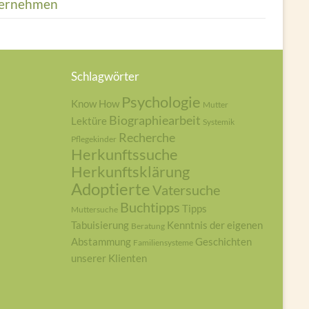
ernehmen
Schlagwörter
Psychologie
Know How
Mutter
Biographiearbeit
Lektüre
Systemik
Recherche
Pflegekinder
Herkunftssuche
Herkunftsklärung
Adoptierte
Vatersuche
Buchtipps
Tipps
Muttersuche
Tabuisierung
Kenntnis der eigenen
Beratung
Abstammung
Geschichten
Familiensysteme
unserer Klienten