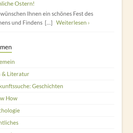
hliche Ostern!
 wünschen Ihnen ein schönes Fest des
hens und Findens
[…]
Weiterlesen ›
emen
gemein
 & Literatur
kunftssuche: Geschichten
ow How
chologie
htliches