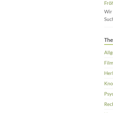
Frö
Wir
Suc
Th
All
Film
Her
Kn
Psy
Rec