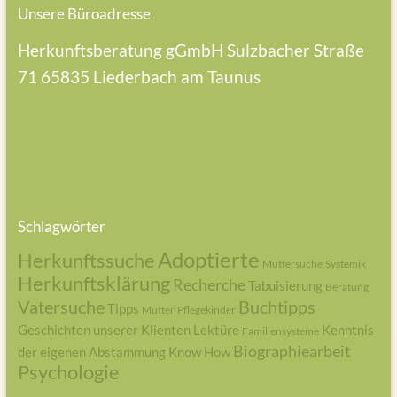
Unsere Büroadresse
Herkunftsberatung gGmbH
Sulzbacher Straße
71
65835 Liederbach am Taunus
Schlagwörter
Adoptierte
Herkunftssuche
Muttersuche
Systemik
Herkunftsklärung
Recherche
Tabuisierung
Beratung
Vatersuche
Buchtipps
Tipps
Mutter
Pflegekinder
Geschichten unserer Klienten
Lektüre
Kenntnis
Familiensysteme
Biographiearbeit
der eigenen Abstammung
Know How
Psychologie