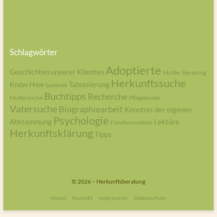
Schlagwörter
Adoptierte
Geschichten unserer Klienten
Mutter
Beratung
Herkunftssuche
Know How
Tabuisierung
Systemik
Buchtipps
Recherche
Muttersuche
Pflegekinder
Vatersuche
Biographiearbeit
Kenntnis der eigenen
Psychologie
Abstammung
Lektüre
Familiensysteme
Herkunftsklärung
Tipps
© 2026 – Herkunftsberatung
Home
Kontakt
Impressum
Datenschutz