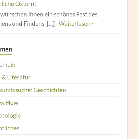
hliche Ostern!
 wünschen Ihnen ein schönes Fest des
hens und Findens
[…]
Weiterlesen ›
emen
gemein
 & Literatur
kunftssuche: Geschichten
ow How
chologie
htliches