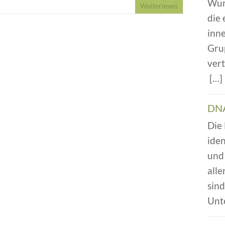
Wur
Weiterlesen
die
inn
Gru
vert
[…
DNA
Die
iden
und 
alle
sin
Unt