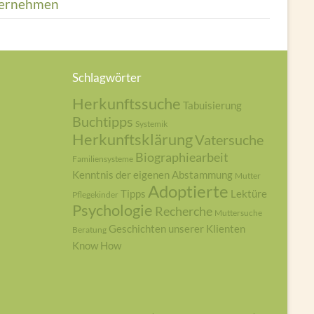
ernehmen
Schlagwörter
Herkunftssuche
Tabuisierung
Buchtipps
Systemik
Herkunftsklärung
Vatersuche
Biographiearbeit
Familiensysteme
Kenntnis der eigenen Abstammung
Mutter
Adoptierte
Tipps
Lektüre
Pflegekinder
Psychologie
Recherche
Muttersuche
Geschichten unserer Klienten
Beratung
Know How