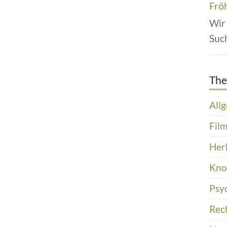
Frö
Wir
Suc
Th
All
Film
Her
Kn
Psy
Rec