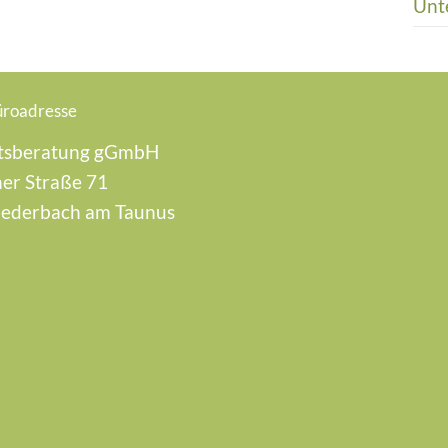
Unt
üroadresse
tsberatung gGmbH
er Straße 71
iederbach am Taunus