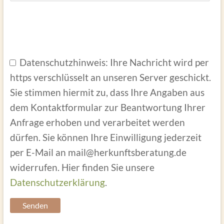
B
i
B
B
t
i
i
B
Datenschutzhinweis: Ihre Nachricht wird per
t
t
t
i
https verschlüsselt an unseren Server geschickt.
e
t
t
t
Sie stimmen hiermit zu, dass Ihre Angaben aus
l
e
e
t
dem Kontaktformular zur Beantwortung Ihrer
a
l
l
e
Anfrage erhoben und verarbeitet werden
s
a
a
l
dürfen. Sie können Ihre Einwilligung jederzeit
s
s
s
a
per E-Mail an mail@herkunftsberatung.de
e
s
s
s
widerrufen. Hier finden Sie unsere
d
e
e
s
Datenschutzerklärung
.
i
d
d
e
e
i
i
d
s
e
e
i