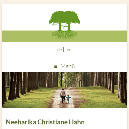
de
en
Menü
Neeharika Christiane Hahn